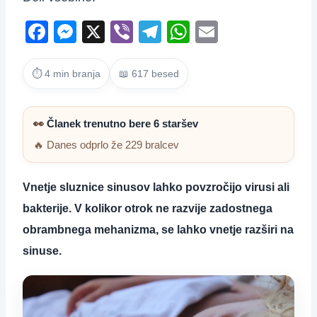
F
M
X
Vi
T
W
E
a
e
b
el
h
m
c
ss
er
e
at
ail
⏱ 4 min branja
📖 617 besed
e
e
gr
s
b
n
a
A
👀
Članek trenutno bere 6 staršev
o
g
m
p
🔥 Danes odprlo že 229 bralcev
o
er
p
k
Vnetje sluznice sinusov lahko povzročijo virusi ali
bakterije. V kolikor otrok ne razvije zadostnega
obrambnega mehanizma, se lahko vnetje razširi na
sinuse.