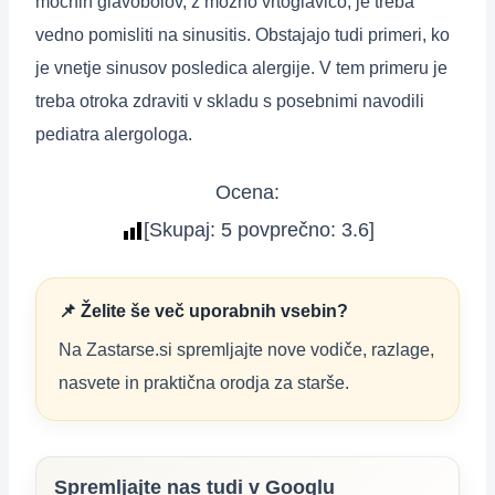
močnih glavobolov, z možno vrtoglavico, je treba
vedno pomisliti na sinusitis. Obstajajo tudi primeri, ko
je vnetje sinusov posledica alergije. V tem primeru je
treba otroka zdraviti v skladu s posebnimi navodili
pediatra alergologa.
Ocena:
[Skupaj:
5
povprečno:
3.6
]
📌 Želite še več uporabnih vsebin?
Na Zastarse.si spremljajte nove vodiče, razlage,
nasvete in praktična orodja za starše.
Spremljajte nas tudi v Googlu