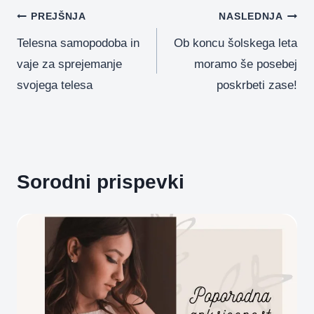
k
Navigacija
PREJŠNJA
NASLEDNJA
Telesna samopodoba in
Ob koncu šolskega leta
prispevka
vaje za sprejemanje
moramo še posebej
svojega telesa
poskrbeti zase!
Sorodni prispevki