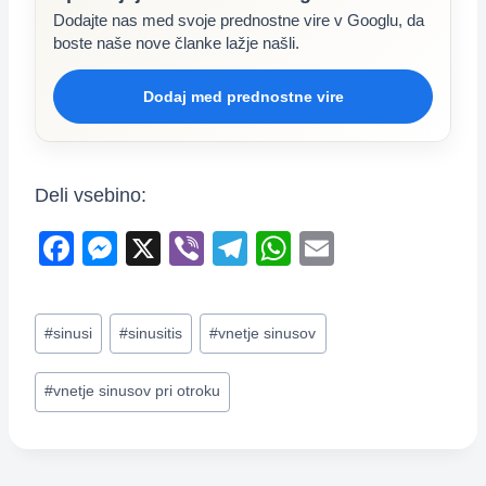
Dodajte nas med svoje prednostne vire v Googlu, da
boste naše nove članke lažje našli.
Dodaj med prednostne vire
Deli vsebino:
F
M
X
Vi
T
W
E
a
e
b
el
h
m
c
ss
er
e
at
ail
Post
#
sinusi
#
sinusitis
#
vnetje sinusov
e
e
gr
s
Tags:
b
n
a
A
#
vnetje sinusov pri otroku
o
g
m
p
o
er
p