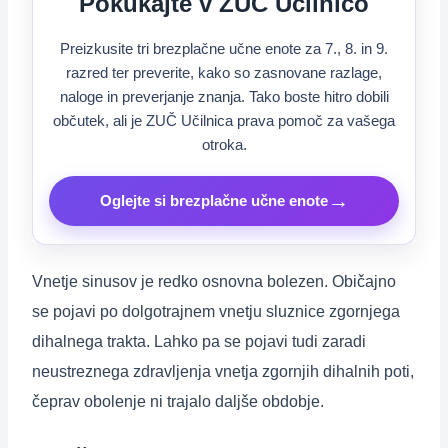
Pokukajte v ZUČ Učilnico
Preizkusite tri brezplačne učne enote za 7., 8. in 9.
razred ter preverite, kako so zasnovane razlage,
naloge in preverjanje znanja. Tako boste hitro dobili
občutek, ali je ZUČ Učilnica prava pomoč za vašega
otroka.
→
Oglejte si brezplačne učne enote
Vnetje sinusov je redko osnovna bolezen. Običajno
se pojavi po dolgotrajnem vnetju sluznice zgornjega
dihalnega trakta. Lahko pa se pojavi tudi zaradi
neustreznega zdravljenja vnetja zgornjih dihalnih poti,
čeprav obolenje ni trajalo daljše obdobje.