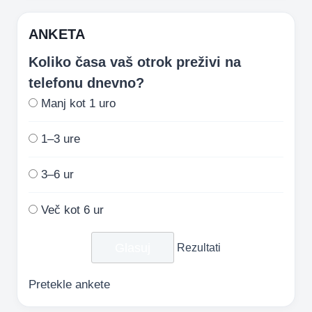
ANKETA
Koliko časa vaš otrok preživi na
telefonu dnevno?
Manj kot 1 uro
1–3 ure
3–6 ur
Več kot 6 ur
Rezultati
Pretekle ankete