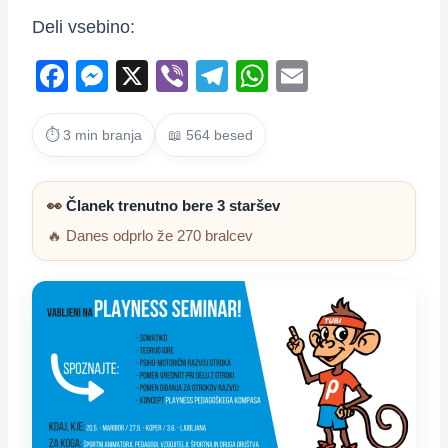
Deli vsebino:
F
M
X
Vi
T
W
E
a
e
b
el
h
m
c
ss
er
e
at
ail
⏱ 3 min branja
📖 564 besed
e
e
gr
s
b
n
a
A
👀
Članek trenutno bere 3 staršev
o
g
m
p
🔥 Danes odprlo že 270 bralcev
o
er
p
k