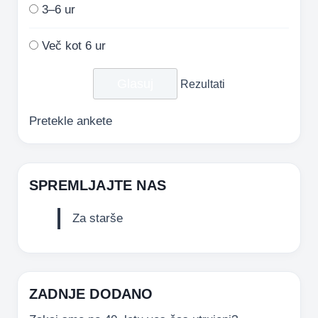
3–6 ur
Več kot 6 ur
Rezultati
Pretekle ankete
SPREMLJAJTE NAS
Za starše
ZADNJE DODANO