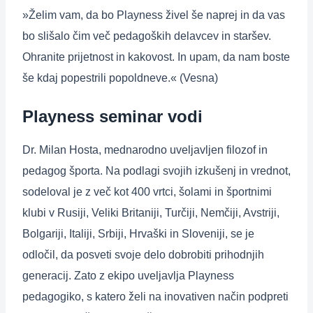
»Želim vam, da bo Playness živel še naprej in da vas
bo slišalo čim več pedagoških delavcev in staršev.
Ohranite prijetnost in kakovost. In upam, da nam boste
še kdaj popestrili popoldneve.« (Vesna)
Playness seminar vodi
Dr. Milan Hosta, mednarodno uveljavljen filozof in
pedagog športa. Na podlagi svojih izkušenj in vrednot,
sodeloval je z več kot 400 vrtci, šolami in športnimi
klubi v Rusiji, Veliki Britaniji, Turčiji, Nemčiji, Avstriji,
Bolgariji, Italiji, Srbiji, Hrvaški in Sloveniji, se je
odločil, da posveti svoje delo dobrobiti prihodnjih
generacij. Zato z ekipo uveljavlja Playness
pedagogiko, s katero želi na inovativen način podpreti