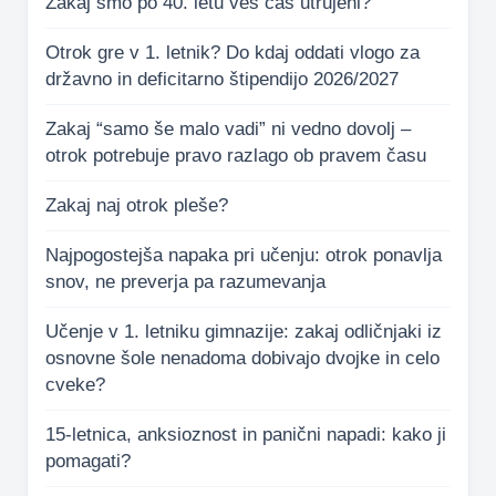
Zakaj smo po 40. letu ves čas utrujeni?
Otrok gre v 1. letnik? Do kdaj oddati vlogo za
državno in deficitarno štipendijo 2026/2027
Zakaj “samo še malo vadi” ni vedno dovolj –
otrok potrebuje pravo razlago ob pravem času
Zakaj naj otrok pleše?
Najpogostejša napaka pri učenju: otrok ponavlja
snov, ne preverja pa razumevanja
Učenje v 1. letniku gimnazije: zakaj odličnjaki iz
osnovne šole nenadoma dobivajo dvojke in celo
cveke?
15-letnica, anksioznost in panični napadi: kako ji
pomagati?