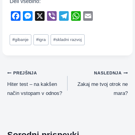
Deli vsebino:
F
M
X
Vi
T
W
E
a
e
b
el
h
m
c
ss
er
e
at
ail
Post
#
gibanje
#
igra
#
skladni razvoj
e
e
gr
s
Tags:
b
n
a
A
o
g
m
p
o
er
p
Navigacija
PREJŠNJA
NASLEDNJA
k
Hiter test – na kakšen
Zakaj me tvoj otrok ne
prispevka
način vstopam v odnos?
mara?
Sorodni prispevki