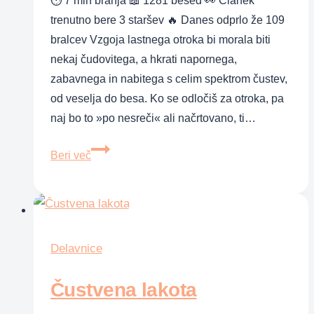
⏱ 7 min branja 📖 1281 besed 👀 Članek
trenutno bere 3 staršev 🔥 Danes odprlo že 109
bralcev Vzgoja lastnega otroka bi morala biti
nekaj čudovitega, a hkrati napornega,
zabavnega in nabitega s celim spektrom čustev,
od veselja do besa. Ko se odločiš za otroka, pa
naj bo to »po nesreči« ali načrtovano, ti…
Zakaj
Beri več
je
»zdrava
pamet«
pomembna
pri
Delavnice
vzgoji
Čustvena lakota
otrok