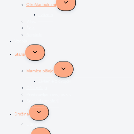
Toggle
Otroške bolezni
child
menu
avtizem
Vrtec
Šola
Najstniki
Vzgoja
Toggle
Starši
child
menu
Toggle
Mamice pišejo
child
menu
Življenje z dvojčki
Očki pišejo
Predstavljam svoj poklic
Socialni transferji
Toggle
Družina
child
menu
Odnosi
Toggle