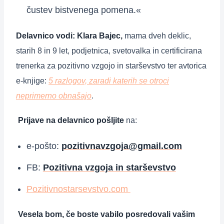
čustev bistvenega pomena.«
Delavnico vodi:
Klara Bajec,
mama dveh deklic,
starih 8 in 9 let, podjetnica, svetovalka in certificirana
trenerka za pozitivno vzgojo in starševstvo ter avtorica
e-knjige:
5 razlogov, zaradi katerih se otroci
neprimerno obnašajo
.
Prijave na delavnico pošljite
na:
e-pošto:
pozitivnavzgoja@gmail.com
FB:
Pozitivna vzgoja in starševstvo
Pozitivnostarsevstvo.com
Vesela bom, če boste vabilo posredovali
vašim