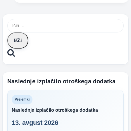
razvojnem
obdobju
smo
Išči:
bili
poškodovani
Naslednje izplačilo otroškega dodatka
Prejemki
Naslednje izplačilo otroškega dodatka
13. avgust 2026