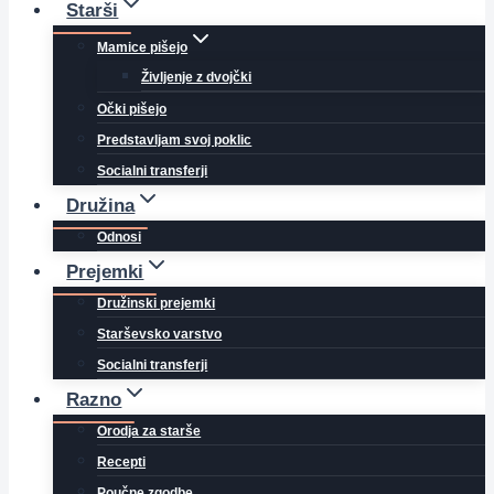
Starši
Mamice pišejo
Življenje z dvojčki
Očki pišejo
Predstavljam svoj poklic
Socialni transferji
Družina
Odnosi
Prejemki
Družinski prejemki
Starševsko varstvo
Socialni transferji
Razno
Orodja za starše
Recepti
Poučne zgodbe