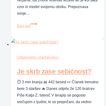
verjame, da zmore reševati težave ter je kot taka
vzor in model svojemu otroku. Prepoznava
svoje…
Samozavestna
Beri več
mama
Odgovorno starševstvo
Je skrb zase sebičnost?
⏱ 3 min branja 📖 442 besed 👀 Članek trenutno
bere 3 staršev 🔥 Danes odprlo že 120 bralcev
Piše Katja Z. Istenič V terapiji se pogosto
srečujem z ljudmi, ki so prepričani, da vedno