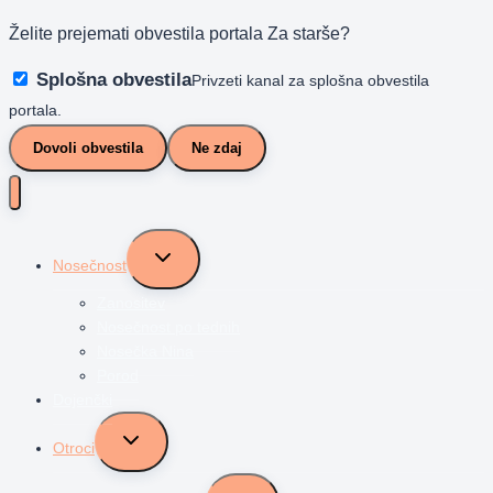
Želite prejemati obvestila portala Za starše?
Splošna obvestila
Privzeti kanal za splošna obvestila
portala.
Dovoli obvestila
Ne zdaj
Toggle
Nosečnost
child
menu
Zanositev
Nosečnost po tednih
Nosečka Nina
Porod
Dojenčki
Toggle
Otroci
child
menu