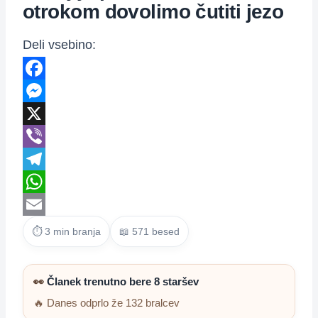
otrokom dovolimo čutiti jezo
Deli vsebino:
Facebook
Messenger
X
Viber
Telegram
WhatsApp
Email
⏱ 3 min branja
📖 571 besed
👀
Članek trenutno bere 8 staršev
🔥 Danes odprlo že 132 bralcev