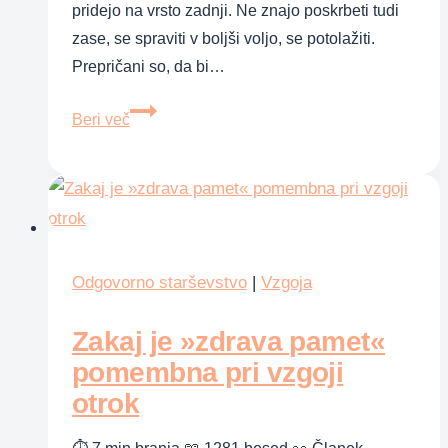
pridejo na vrsto zadnji. Ne znajo poskrbeti tudi
zase, se spraviti v boljši voljo, se potolažiti.
Prepričani so, da bi…
Je
Beri več
skrb
zase
sebičnost?
Odgovorno starševstvo
|
Vzgoja
Zakaj je »zdrava pamet«
pomembna pri vzgoji
otrok