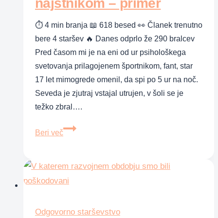
najstnikom – primer
⏱ 4 min branja 📖 618 besed 👀 Članek trenutno
bere 4 staršev 🔥 Danes odprlo že 290 bralcev
Pred časom mi je na eni od ur psihološkega
svetovanja prilagojenem športnikom, fant, star
17 let mimogrede omenil, da spi po 5 ur na noč.
Seveda je zjutraj vstajal utrujen, v šoli se je
težko zbral….
Kako
Beri več
reševati
konflikte
z
najstnikom
–
primer
Odgovorno starševstvo