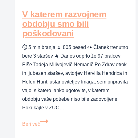
V katerem razvojnem
obdobju smo bili
poškodovani
⏱ 5 min branja 📖 805 besed 👀 Članek trenutno
bere 3 staršev 🔥 Danes odprlo že 97 bralcev
Piše Tadeja Milivojevič Nemanič Po Zdrav otrok
in ljubezen staršev, avtorjev Harvilla Hendrixa in
Helen Hunt, ustanoviteljev Imaga, sem pripravila
vajo, s katero lahko ugotovite, v katerem
obdobju vaše potrebe niso bile zadovoljene.
Pokukajte v ZUČ…
V
Beri več
katerem