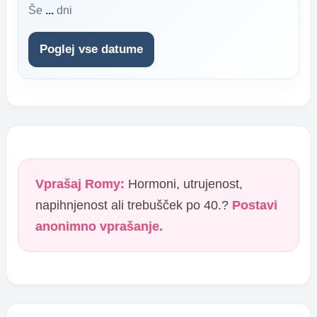
Še
...
dni
Poglej vse datume
Vprašaj Romy:
Hormoni, utrujenost,
napihnjenost ali trebušček po 40.?
Postavi
anonimno vprašanje.