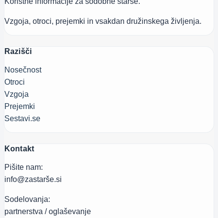
Koristne informacije za sodobne starše.
Vzgoja, otroci, prejemki in vsakdan družinskega življenja.
Razišči
Nosečnost
Otroci
Vzgoja
Prejemki
Sestavi.se
Kontakt
Pišite nam:
info@zastarše.si
Sodelovanja:
partnerstva / oglaševanje