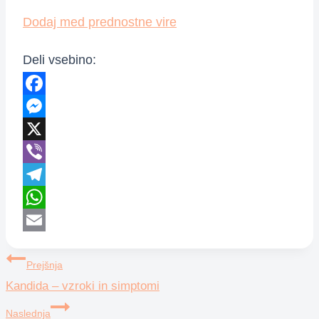
Dodaj med prednostne vire
Deli vsebino:
Facebook
Messenger
X
Viber
Telegram
WhatsApp
Email
Navigacija
Prejšnja
Kandida – vzroki in simptomi
prispevka
Naslednja