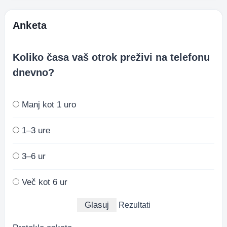
Anketa
Koliko časa vaš otrok preživi na telefonu
dnevno?
Manj kot 1 uro
1–3 ure
3–6 ur
Več kot 6 ur
Rezultati