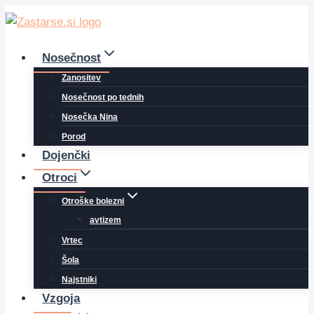
Skip
to
content
Nosečnost
Zanositev
Nosečnost po tednih
Nosečka Nina
Porod
Dojenčki
Otroci
Otroške bolezni
avtizem
Vrtec
Šola
Najstniki
Vzgoja