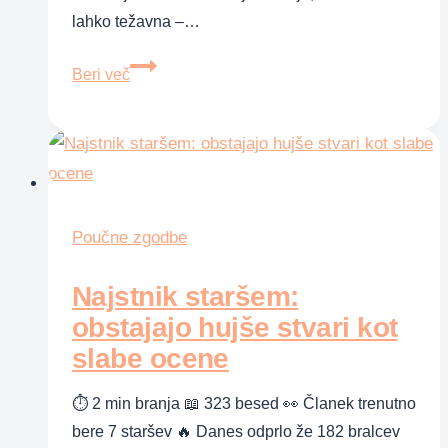
lahko težavna –…
Ko
Beri več
se
vaš
otrok
prehladi
Poučne zgodbe
Najstnik staršem:
obstajajo hujše stvari kot
slabe ocene
⏱ 2 min branja 📖 323 besed 👀 Članek trenutno
bere 7 staršev 🔥 Danes odprlo že 182 bralcev