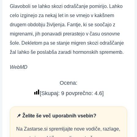
Glavoboli se lahko skozi odraščanje pomirijo. Lahko
celo izginejo za nekaj let in se vrnejo v kakšnem
drugem obdobju življenja. Fantje, ki se soočajo z
migrenami, jih ponavadi prerastejo v času osnovne
šole. Dekletom pa se stanje migren skozi odraščanje
žal lahko še poslabša zaradi hormonskih sprememb.
WebMD
Ocena:
[Skupaj:
9
povprečno:
4.6
]
📌 Želite še več uporabnih vsebin?
Na Zastarse.si spremljajte nove vodiče, razlage,