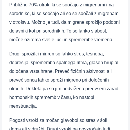
Približno 70% otrok, ki se soočajo z migrenami ima
sorodnike, ki se soočajo ali so se soočali z migrenami
v otroštvu. Možno je tudi, da migrene sprožijo podobni
dejavniki kot pri sorodnikih. To so lahko slabost,
močne oziroma svetle luči in spremembe vremena.
Drugi sprožilci migren so lahko stres, tesnoba,
depresija, sprememba spalnega ritma, glasen hrup ali
določena vrsta hrane. Preveč fizičnih aktivnosti ali
preveč sonca lahko sproži migreno pri določenih
otrocih. Dekleta pa so jim podvržena predvsem zaradi
hormonskih sprememb v času, ko nastopi
menstruacija.
Pogosti vzroki za močan glavobol so stres v šoli,
doma ali v družbi. Drugi vzroki pa povzročajo tudi