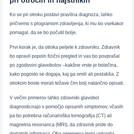
pri otrocih in najstnikih
Ko se pri otroku postavi pravilna diagnoza, lahko
pričnemo s programom zdravljenja, ki mu bo vsekakor
pomagal, da se bo počutil bolje.
Prvi korak je, da otroka peljete k zdravniku. Zdravnik
bo opravil popoln fizični pregled in vas bo povprašal
po zgodovini glavobolov –kakšne vrste je bolečina,
kako pogosto se dogaja, kaj ga omili ali poslabša. Z
otrokom boste morali težave čim bolj natančno opisati.
V večini primerov lahko zdravniki glavobol
diagnosticirajo s pomočjo opisanih simptomov, včasih
pa bo potrebna računalniška tomografija (CT) ali
magnetna resonanca (MRI), da zdravnik pride do
dodatnih informacij. Oba omenjena testa ustvarita