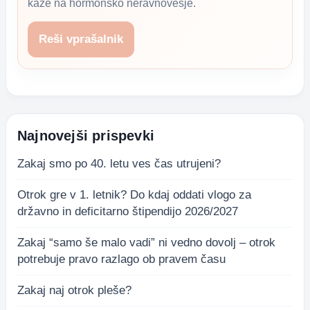
kaže na hormonsko neravnovesje.
Reši vprašalnik
Najnovejši prispevki
Zakaj smo po 40. letu ves čas utrujeni?
Otrok gre v 1. letnik? Do kdaj oddati vlogo za
državno in deficitarno štipendijo 2026/2027
Zakaj “samo še malo vadi” ni vedno dovolj – otrok
potrebuje pravo razlago ob pravem času
Zakaj naj otrok pleše?