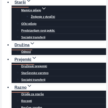
Starši
Mamice pišejo
Življenje z dvojčki
Očki pišejo
Predstavljam svoj poklic
Socialni transferji
Družina
Odnosi
Prejemki
Družinski prejemki
Starševsko varstvo
Socialni transferji
Razno
Orodja za starše
Recepti
Poučne zgodbe