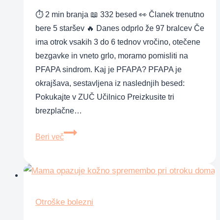
⏱ 2 min branja 📖 332 besed 👀 Članek trenutno
bere 5 staršev 🔥 Danes odprlo že 97 bralcev Če
ima otrok vsakih 3 do 6 tednov vročino, otečene
bezgavke in vneto grlo, moramo pomisliti na
PFAPA sindrom. Kaj je PFAPA? PFAPA je
okrajšava, sestavljena iz naslednjih besed:
Pokukajte v ZUČ Učilnico Preizkusite tri
brezplačne…
PFAPA
Beri več
sindrom
–
pogosta
bolezen,
na
Otroške bolezni
katero