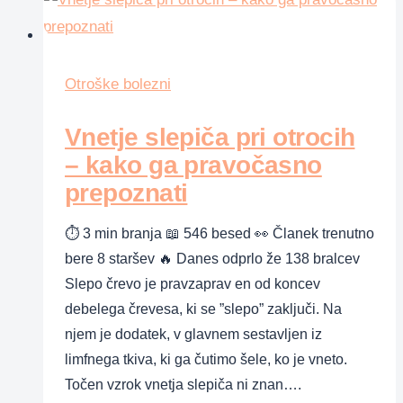
kako
jo
prepoznati
in
Otroške bolezni
ustaviti
pravočasno
Vnetje slepiča pri otrocih
– kako ga pravočasno
prepoznati
⏱ 3 min branja 📖 546 besed 👀 Članek trenutno
bere 8 staršev 🔥 Danes odprlo že 138 bralcev
Slepo črevo je pravzaprav en od koncev
debelega črevesa, ki se ”slepo” zaključi. Na
njem je dodatek, v glavnem sestavljen iz
limfnega tkiva, ki ga čutimo šele, ko je vneto.
Točen vzrok vnetja slepiča ni znan….