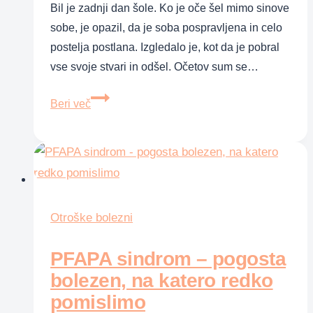
Bil je zadnji dan šole. Ko je oče šel mimo sinove
sobe, je opazil, da je soba pospravljena in celo
postelja postlana. Izgledalo je, kot da je pobral
vse svoje stvari in odšel. Očetov sum se…
Najstnik
Beri več
staršem:
obstajajo
hujše
stvari
kot
slabe
Otroške bolezni
ocene
PFAPA sindrom – pogosta
bolezen, na katero redko
pomislimo