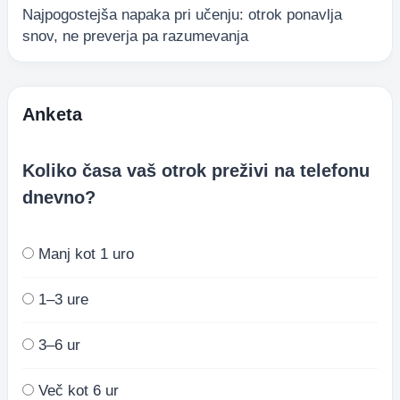
Najpogostejša napaka pri učenju: otrok ponavlja
snov, ne preverja pa razumevanja
Anketa
Koliko časa vaš otrok preživi na telefonu
dnevno?
Manj kot 1 uro
1–3 ure
3–6 ur
Več kot 6 ur