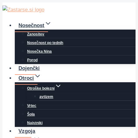
Skip
to
content
Nosečnost
Zanositev
Nosečnost po tednih
Nosečka Nina
Porod
Dojenčki
Otroci
Otroške bolezni
avtizem
Vrtec
Šola
Najstniki
Vzgoja