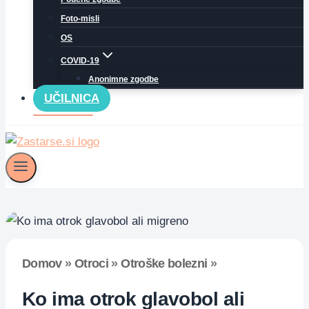
Foto-misli
OS
COVID-19
Anonimne zgodbe
UČILNICA
Domov
»
Otroci
»
Otroške bolezni
»
Ko ima otrok glavobol ali