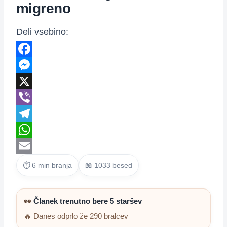
migreno
Deli vsebino:
Facebook
Messenger
X
Viber
Telegram
WhatsApp
Email
⏱ 6 min branja
📖 1033 besed
👀
Članek trenutno bere 5 staršev
🔥 Danes odprlo že 290 bralcev