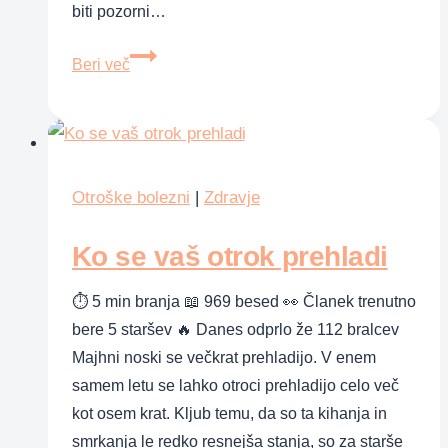
biti pozorni…
Borelioza
Beri več
pri
otroku:
kako
jo
prepoznati
Otroške bolezni
|
Zdravje
in
Ko se vaš otrok prehladi
ukrepati
pravočasno
⏱ 5 min branja 📖 969 besed 👀 Članek trenutno
bere 5 staršev 🔥 Danes odprlo že 112 bralcev
Majhni noski se večkrat prehladijo. V enem
samem letu se lahko otroci prehladijo celo več
kot osem krat. Kljub temu, da so ta kihanja in
smrkanja le redko resnejša stanja, so za starše