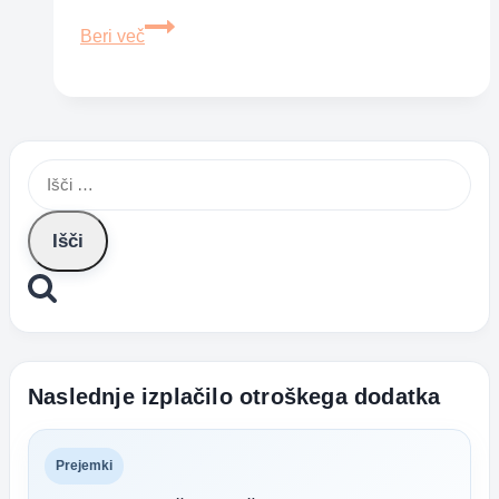
Vnetje
Beri več
slepiča
pri
otrocih
–
Išči:
kako
ga
pravočasno
prepoznati
Naslednje izplačilo otroškega dodatka
Prejemki