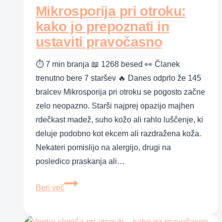
Mikrosporija pri otroku:
redko
pomislimo
kako jo prepoznati in
ustaviti pravočasno
⏱ 7 min branja 📖 1268 besed 👀 Članek
trenutno bere 7 staršev 🔥 Danes odprlo že 145
bralcev Mikrosporija pri otroku se pogosto začne
zelo neopazno. Starši najprej opazijo majhen
rdečkast madež, suho kožo ali rahlo luščenje, ki
deluje podobno kot ekcem ali razdražena koža.
Nekateri pomislijo na alergijo, drugi na
posledico praskanja ali…
Mikrosporija
Beri več
pri
otroku: