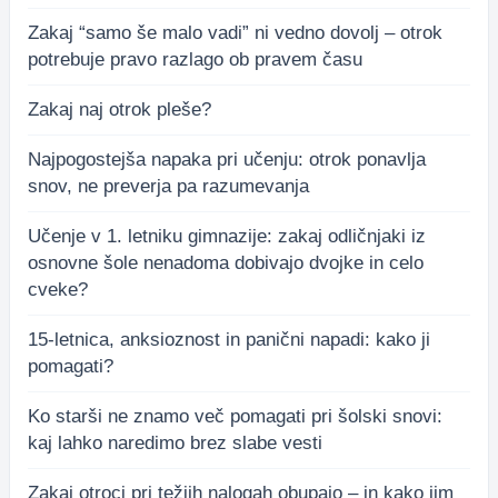
Zakaj “samo še malo vadi” ni vedno dovolj – otrok
potrebuje pravo razlago ob pravem času
Zakaj naj otrok pleše?
Najpogostejša napaka pri učenju: otrok ponavlja
snov, ne preverja pa razumevanja
Učenje v 1. letniku gimnazije: zakaj odličnjaki iz
osnovne šole nenadoma dobivajo dvojke in celo
cveke?
15-letnica, anksioznost in panični napadi: kako ji
pomagati?
Ko starši ne znamo več pomagati pri šolski snovi:
kaj lahko naredimo brez slabe vesti
Zakaj otroci pri težjih nalogah obupajo – in kako jim