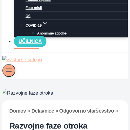
Foto-misli
OS
COVID-19
Anonimne zgodbe
UČILNICA
Domov
»
Delavnice
»
Odgovorno starševstvo
»
Razvojne faze otroka