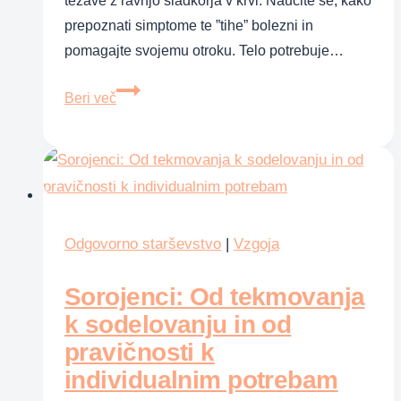
težave z ravnjo sladkorja v krvi. Naučite se, kako
prepoznati simptome te ”tihe” bolezni in
pomagajte svojemu otroku. Telo potrebuje…
Diabetes
Beri več
–
kako
prepoznati
znake
pri
otroku?
Odgovorno starševstvo
|
Vzgoja
Sorojenci: Od tekmovanja
k sodelovanju in od
pravičnosti k
individualnim potrebam