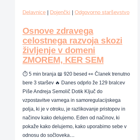
o
spolnosti?
Delavnice
|
Dojenčki
|
Odgovorno starševstvo
Osnove zdravega
celostnega razvoja skozi
življenje v domeni
ZMOREM, KER SEM
⏱ 5 min branja 📖 920 besed 👀 Članek trenutno
bere 3 staršev 🔥 Danes odprlo že 129 bralcev
Piše Andreja Semolič Dotik Ključ do
vzpostavitve varnega in samoregulacijskega
polja, ki je v otroku, je razlikovanje pristopov in
načinov kako delujemo. Eden od načinov, ki
pokaže kako delujemo, kako uporabimo sebe v
odnosu do sočloveka…