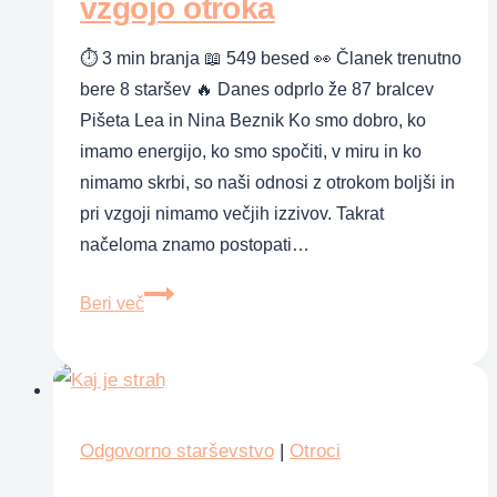
vzgojo otroka
⏱ 3 min branja 📖 549 besed 👀 Članek trenutno
bere 8 staršev 🔥 Danes odprlo že 87 bralcev
Pišeta Lea in Nina Beznik Ko smo dobro, ko
imamo energijo, ko smo spočiti, v miru in ko
nimamo skrbi, so naši odnosi z otrokom boljši in
pri vzgoji nimamo večjih izzivov. Takrat
načeloma znamo postopati…
Vpliv
Beri več
energetske
izčrpanosti
starša
na
vzgojo
Odgovorno starševstvo
|
Otroci
otroka