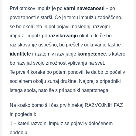
Prvi otrokov impulz je po
varni navezanosti
– po
povezanosti s starši. Če je temu impulzu zadoščeno,
se bo okoli leta in pol pojavil naslednji razvojni
impulz. Impulz po
raziskovanju
okolja. In če bo
raziskovanje uspešno, bo prešel v odkrivanje lastne
identitete
in zatem v razvijanje
kompetence
, s katero
bo razvijal svojo zmožnost vplivanja na svet.
Te prve 4 korake bo potem ponovil, le da bo to počel v
socialnem okolju zunaj družine. Najprej s pripadniki
istega spola, nato še s pripadniki nasprotnega.
Na kratko bomo šli čez prvih nekaj RAZVOJNIH FAZ
in pogledali:
1 – kateri razvojni impulz se pojavi v določenem
obdobju,