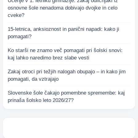
Učenje v 1. letniku gimnazije: zakaj odličnjaki iz
osnovne šole nenadoma dobivajo dvojke in celo
cveke?
15-letnica, anksioznost in panični napadi: kako ji
pomagati?
Ko starši ne znamo več pomagati pri šolski snovi:
kaj lahko naredimo brez slabe vesti
Zakaj otroci pri težjih nalogah obupajo – in kako jim
pomagati, da vztrajajo
Slovenske šole čakajo pomembne spremembe: kaj
prinaša šolsko leto 2026/27?