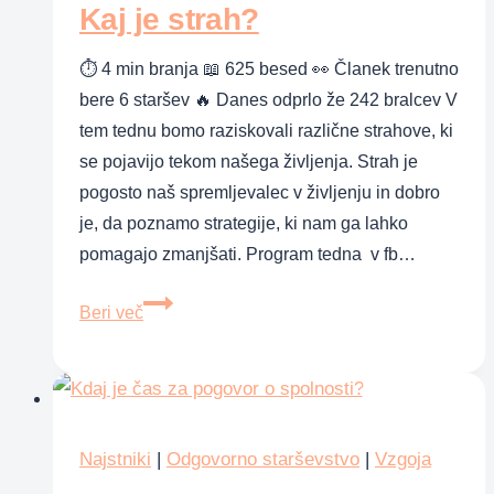
Kaj je strah?
⏱ 4 min branja 📖 625 besed 👀 Članek trenutno
bere 6 staršev 🔥 Danes odprlo že 242 bralcev V
tem tednu bomo raziskovali različne strahove, ki
se pojavijo tekom našega življenja. Strah je
pogosto naš spremljevalec v življenju in dobro
je, da poznamo strategije, ki nam ga lahko
pomagajo zmanjšati. Program tedna v fb…
Kaj
Beri več
je
strah?
Najstniki
|
Odgovorno starševstvo
|
Vzgoja