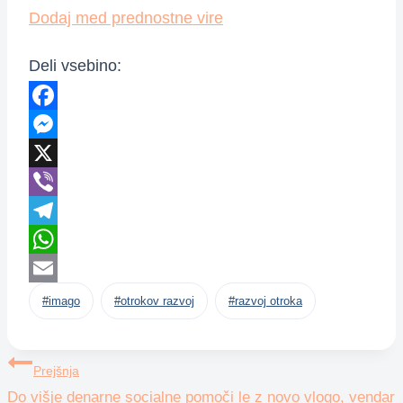
Dodaj med prednostne vire
Deli vsebino:
Facebook
Messenger
X
Viber
Telegram
WhatsApp
Post
Email
#
imago
#
otrokov razvoj
#
razvoj otroka
Tags:
Navigacija
Prejšnja
Do višje denarne socialne pomoči le z novo vlogo, vendar