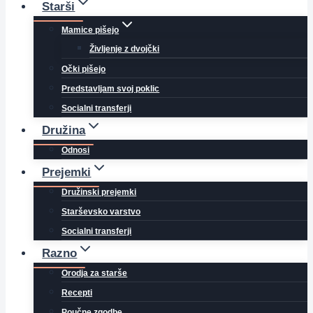
Starši
Mamice pišejo
Življenje z dvojčki
Očki pišejo
Predstavljam svoj poklic
Socialni transferji
Družina
Odnosi
Prejemki
Družinski prejemki
Starševsko varstvo
Socialni transferji
Razno
Orodja za starše
Recepti
Poučne zgodbe