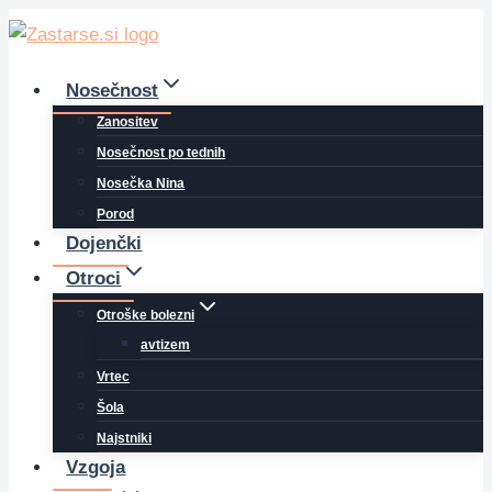
Skip
to
content
Nosečnost
Zanositev
Nosečnost po tednih
Nosečka Nina
Porod
Dojenčki
Otroci
Otroške bolezni
avtizem
Vrtec
Šola
Najstniki
Vzgoja