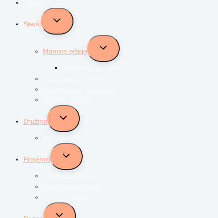
Vzgoja
Toggle
Starši
child
menu
Toggle
Mamice pišejo
child
menu
Življenje z dvojčki
Očki pišejo
Predstavljam svoj poklic
Socialni transferji
Toggle
Družina
child
menu
Odnosi
Toggle
Prejemki
child
menu
Družinski prejemki
Starševsko varstvo
Socialni transferji
Toggle