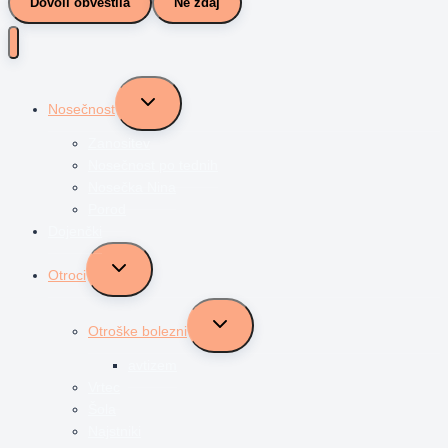
Dovoli obvestila
Ne zdaj
Toggle
Nosečnost
child
menu
Zanositev
Nosečnost po tednih
Nosečka Nina
Porod
Dojenčki
Toggle
Otroci
child
menu
Toggle
Otroške bolezni
child
menu
avtizem
Vrtec
Šola
Najstniki