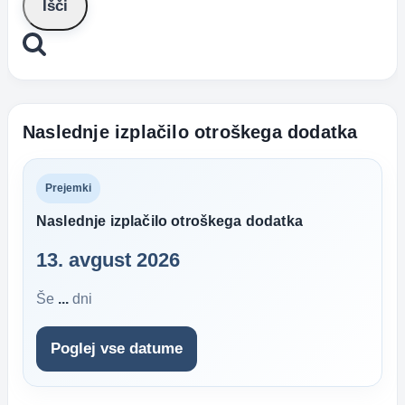
pravičnosti
k
individualnim
potrebam
Naslednje izplačilo otroškega dodatka
Prejemki
Naslednje izplačilo otroškega dodatka
13. avgust 2026
Še
...
dni
Poglej vse datume