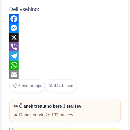
Deli vsebino:
Facebook
Messenger
X
Viber
Telegram
WhatsApp
Email
⏱ 3 min branja
📖 444 besed
👀
Članek trenutno bere 3 staršev
🔥 Danes odprlo že 132 bralcev