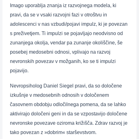
Imago uporablja znanja iz razvojnega modela, ki
pravi, da se v vsaki razvojni fazi v otroštvu in
adole
scenci v nas vzbudi/pojavi impulz, ki je povezan
s preživetjem. Ti impulzi se pojavljajo neodvisno od
zunanjega okolja, vendar pa zunanje okoliščine, še
posebej medosebni odnosi, vplivajo na razvoj
nevronskih povezav v možganih, ko se ti impulzi
pojavijo.
Nevropsiholog Daniel Siegel pravi, da so določene
izkušnje v medosebnih odnosih v določenem
časovnem obdobju odločilnega pomena, da se lahko
aktivirajo določeni geni in da se vzpostavijo določene
nevronske povezave oziroma križišča. Zdrav razvoj je
tako povezan z »dobrim« starševstvom.