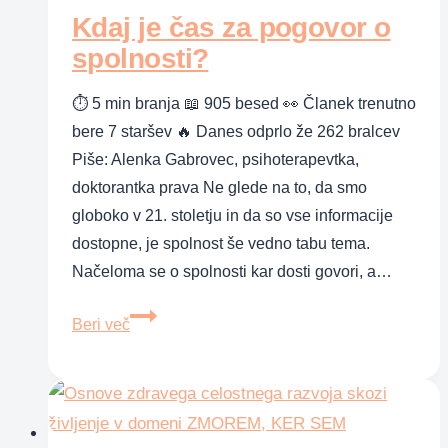
Kdaj je čas za pogovor o
spolnosti?
⏱ 5 min branja 📖 905 besed 👀 Članek trenutno
bere 7 staršev 🔥 Danes odprlo že 262 bralcev
Piše: Alenka Gabrovec, psihoterapevtka,
doktorantka prava Ne glede na to, da smo
globoko v 21. stoletju in da so vse informacije
dostopne, je spolnost še vedno tabu tema.
Načeloma se o spolnosti kar dosti govori, a…
Kdaj
Beri več
je
čas
za
pogovor