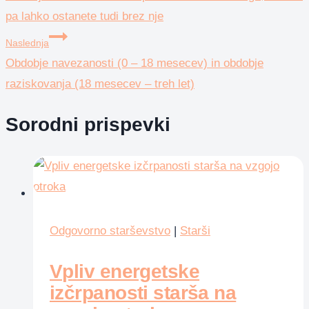
prispevka
pa lahko ostanete tudi brez nje
Naslednja
Obdobje navezanosti (0 – 18 mesecev) in obdobje
raziskovanja (18 mesecev – treh let)
Sorodni prispevki
Odgovorno starševstvo
|
Starši
Vpliv energetske
izčrpanosti starša na