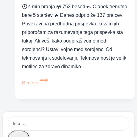
⏱ 4 min branja 📖 752 besed 👀 Članek trenutno
bere 5 staršev 🔥 Danes odprlo že 137 bralcev
Povezavi na predhodna prispevka, ki vam jih
priporočam za razumevanje tega prispevka sta
tukaj: Ali veš, kako podpiraš vojne med
sorojenci? Ustavi vojne med sorojenci Od
tekmovanja k sodelovanju Tekmovalnost je velik
motilec za zdravo dinamiko…
Sorojenci:
Beri več
Od
tekmovanja
k
sodelovanju
Išči:
in
od