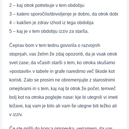
2 – kaj otrok potrebuje v tem obdobju
3 – katero sporočilo/dovoljenje je dobro, da otrok dobi
4 – kakšen je zdrav izhod iz tega obdobja
5 – kaj je v tem obdobju izziv za starša.
Čeprav bom v tem tednu govorila o razvojnih
stopnjah, vas želim že zdaj opozoriti, da je vsak otrok
svet zase, da včasih starši s tem, ko otroka skušamo
»postaviti« v tabele in grafe naredimo več škode kot
koristi. Zato se prosim ne obremenjujte z starostnimi
omejitvami in s tem, kaj naj bi otrok že počel, temveč
bolj kot na otroka poglejte nase: kje bi utegnili vi imeti
težave, kaj vam je bilo ali vam še utegne biti težko ali
v izziv.
Če ste prišli do konca prispevka, verjamem, da vas