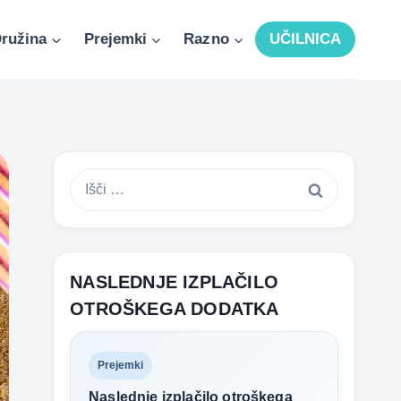
ružina
Prejemki
Razno
UČILNICA
Išči:
NASLEDNJE IZPLAČILO
OTROŠKEGA DODATKA
Prejemki
Naslednje izplačilo otroškega