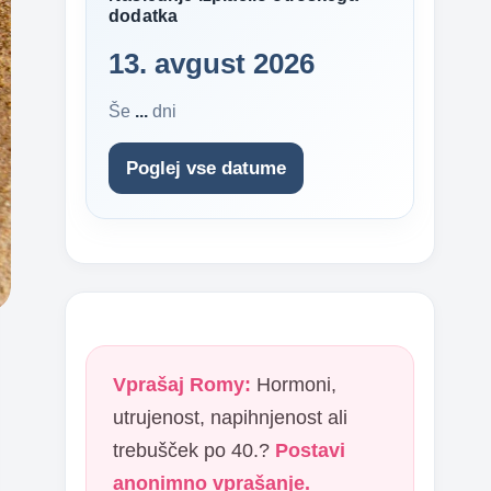
dodatka
13. avgust 2026
Še
...
dni
Poglej vse datume
Vprašaj Romy:
Hormoni,
utrujenost, napihnjenost ali
trebušček po 40.?
Postavi
anonimno vprašanje.