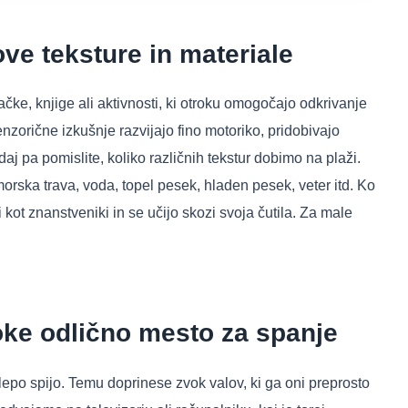
ove teksture in materiale
ačke, knjige ali aktivnosti, ki otroku omogočajo odkrivanje
enzorične izkušnje razvijajo fino motoriko, pridobivajo
daj pa pomislite, koliko različnih tekstur dobimo na plaži.
rska trava, voda, topel pesek, hladen pesek, veter itd. Ko
 kot znanstveniki in se učijo skozi svoja čutila. Za male
roke odlično mesto za spanje
 lepo spijo. Temu doprinese zvok valov, ki ga oni preprosto