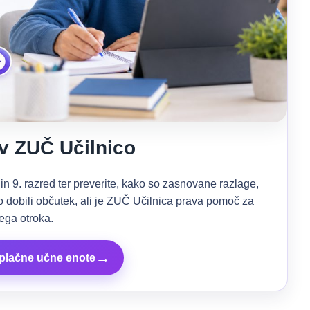
v ZUČ Učilnico
 in 9. razred ter preverite, kako so zasnovane razlage,
ro dobili občutek, ali je ZUČ Učilnica prava pomoč za
ega otroka.
→
zplačne učne enote