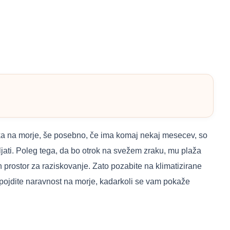
troka na morje, še posebno, če ima komaj nekaj mesecev, so
šljati. Poleg tega, da bo otrok na svežem zraku, mu plaža
en prostor za raziskovanje. Zato pozabite na klimatizirane
k pojdite naravnost na morje, kadarkoli se vam pokaže