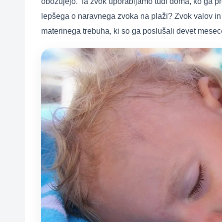
obožujejo. Ta zvok uporabljamo tudi doma, ko ga pred
lepšega o naravnega zvoka na plaži? Zvok valov in p
materinega trebuha, ki so ga poslušali devet mesece