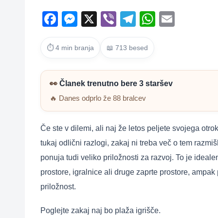
F
M
X
Vi
T
W
E
a
e
b
el
h
m
c
ss
er
e
at
ail
⏱ 4 min branja
📖 713 besed
e
e
gr
s
b
n
a
A
👀
Članek trenutno bere 3 staršev
o
g
m
p
🔥 Danes odprlo že 88 bralcev
o
er
p
k
Če ste v dilemi, ali naj že letos peljete svojega o
tukaj odlični razlogi, zakaj ni treba več o tem razmi
ponuja tudi veliko priložnosti za razvoj. To je ideal
prostore, igralnice ali druge zaprte prostore, ampa
priložnost.
Poglejte zakaj naj bo plaža igrišče.