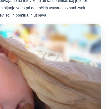
vajamo na televizorju ali računalniku. kaj je torej
ihljanje vetra pri dojenčkih ustvarjajo znani zvok
v. To jih pomirja in uspava.