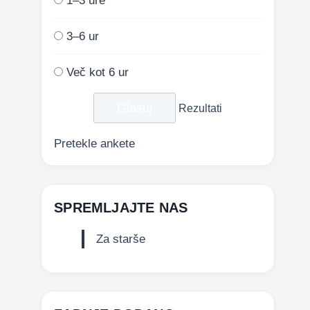
1–3 ure
3–6 ur
Več kot 6 ur
Rezultati
Pretekle ankete
SPREMLJAJTE NAS
Za starše