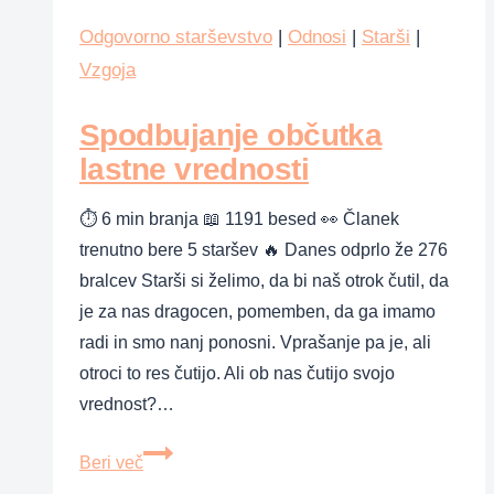
odrastejo?
Odgovorno starševstvo
|
Odnosi
|
Starši
|
Vzgoja
Spodbujanje občutka
lastne vrednosti
⏱ 6 min branja 📖 1191 besed 👀 Članek
trenutno bere 5 staršev 🔥 Danes odprlo že 276
bralcev Starši si želimo, da bi naš otrok čutil, da
je za nas dragocen, pomemben, da ga imamo
radi in smo nanj ponosni. Vprašanje pa je, ali
otroci to res čutijo. Ali ob nas čutijo svojo
vrednost?…
Spodbujanje
Beri več
občutka