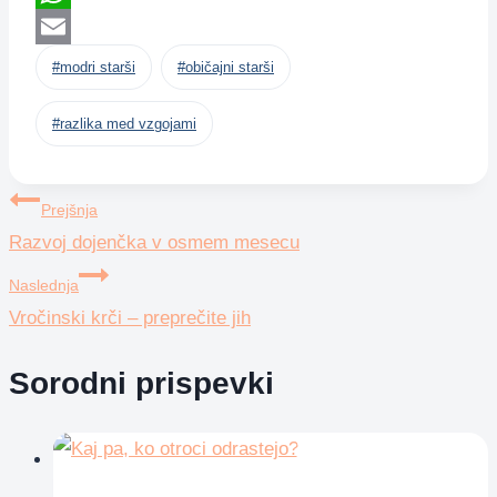
WhatsApp
Post
Email
#
modri starši
#
običajni starši
Tags:
#
razlika med vzgojami
Navigacija
Prejšnja
Razvoj dojenčka v osmem mesecu
prispevka
Naslednja
Vročinski krči – preprečite jih
Sorodni prispevki