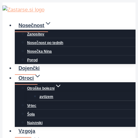
Skip
to
content
Nosečnost
Zanositev
Nosečnost po tednih
Nosečka Nina
Porod
Dojenčki
Otroci
Otroške bolezni
avtizem
Vrtec
Šola
Najstniki
Vzgoja