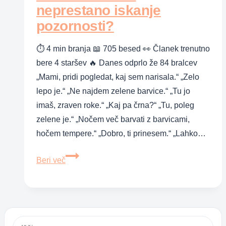
neprestano iskanje
pozornosti?
⏱ 4 min branja 📖 705 besed 👀 Članek trenutno
bere 4 staršev 🔥 Danes odprlo že 84 bralcev
„Mami, pridi pogledat, kaj sem narisala.“ „Zelo
lepo je.“ „Ne najdem zelene barvice.“ „Tu jo
imaš, zraven roke.“ „Kaj pa črna?“ „Tu, poleg
zelene je.“ „Nočem več barvati z barvicami,
hočem tempere.“ „Dobro, ti prinesem.“ „Lahko…
Kako
Beri več
zaustaviti
neprestano
iskanje
pozornosti?
Išči: