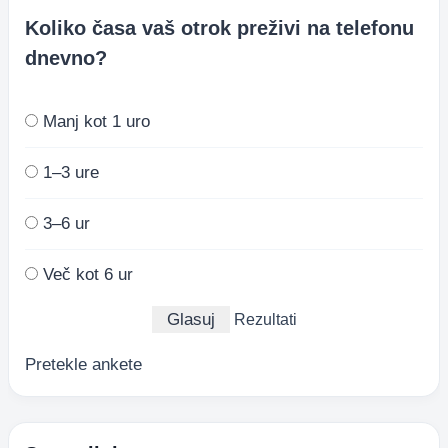
Koliko časa vaš otrok preživi na telefonu
dnevno?
Manj kot 1 uro
1–3 ure
3–6 ur
Več kot 6 ur
Rezultati
Pretekle ankete