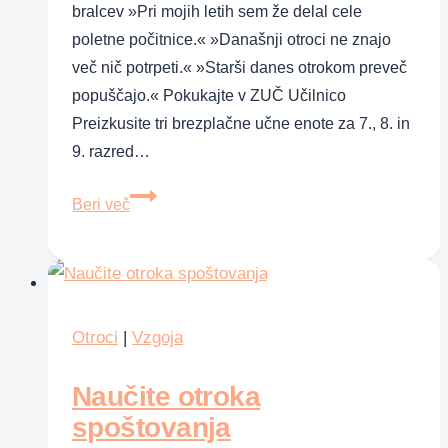
bralcev »Pri mojih letih sem že delal cele
poletne počitnice.« »Današnji otroci ne znajo
več nič potrpeti.« »Starši danes otrokom preveč
popuščajo.« Pokukajte v ZUČ Učilnico
Preizkusite tri brezplačne učne enote za 7., 8. in
9. razred…
Ali
Beri več
današnji
starši
vzgajamo
premehke
otroke?
Otroci
|
Vzgoja
Tema,
Naučite otroka
ki
razdvaja
spoštovanja
slovenske