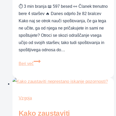
⏱ 3 min branja 📖 597 besed 👀 Članek trenutno
družine
bere 4 staršev 🔥 Danes odprlo že 82 bralcev
Kako naj se otrok nauči spoštovanja, če ga tega
ne učite, ga od njega ne pričakujete in sami ne
spoštujete? Otroci se skozi odraščanje vsega
učijo od svojih staršev, tako tudi spoštovanja in
spoštljivega odnosa do…
Naučite
Beri več
otroka
spoštovanja
Vzgoja
Kako zaustaviti