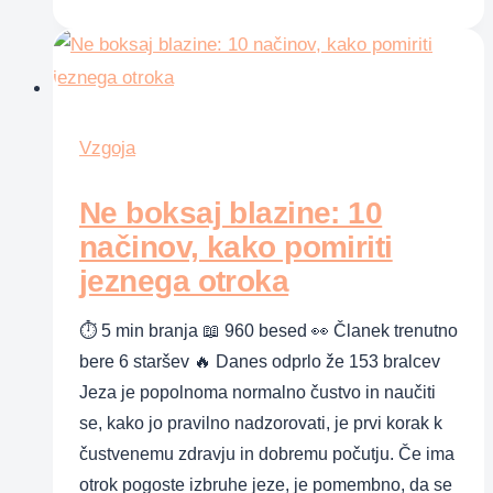
lastne
vrednosti
Vzgoja
Ne boksaj blazine: 10
načinov, kako pomiriti
jeznega otroka
⏱ 5 min branja 📖 960 besed 👀 Članek trenutno
bere 6 staršev 🔥 Danes odprlo že 153 bralcev
Jeza je popolnoma normalno čustvo in naučiti
se, kako jo pravilno nadzorovati, je prvi korak k
čustvenemu zdravju in dobremu počutju. Če ima
otrok pogoste izbruhe jeze, je pomembno, da se