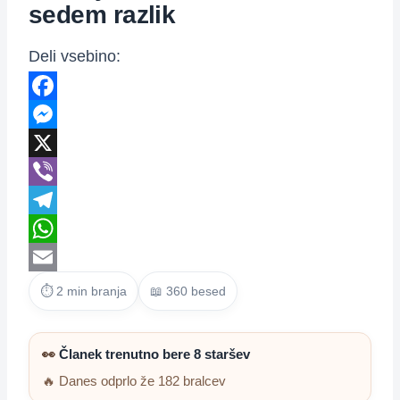
sedem razlik
Deli vsebino:
Facebook
Messenger
X
Viber
Telegram
WhatsApp
Email
⏱ 2 min branja
📖 360 besed
👀
Članek trenutno bere 8 staršev
🔥 Danes odprlo že 182 bralcev