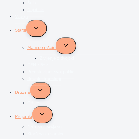
Šola
Najstniki
Vzgoja
Toggle
Starši
child
menu
Toggle
Mamice pišejo
child
menu
Življenje z dvojčki
Očki pišejo
Predstavljam svoj poklic
Socialni transferji
Toggle
Družina
child
menu
Odnosi
Toggle
Prejemki
child
menu
Družinski prejemki
Starševsko varstvo