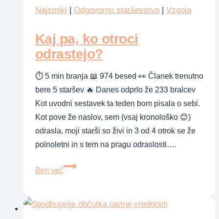
Najstniki
|
Odgovorno starševstvo
|
Vzgoja
Kaj pa, ko otroci
odrastejo?
⏱ 5 min branja 📖 974 besed 👀 Članek trenutno
bere 5 staršev 🔥 Danes odprlo že 233 bralcev
Kot uvodni sestavek ta teden bom pisala o sebi.
Kot pove že naslov, sem (vsaj kronološko 😊)
odrasla, moji starši so živi in 3 od 4 otrok se že
polnoletni in s tem na pragu odraslosti….
Kaj
Beri več
pa,
ko
otroci