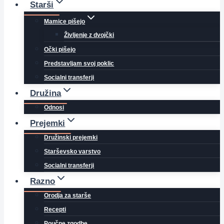
Starši
Mamice pišejo
Življenje z dvojčki
Očki pišejo
Predstavljam svoj poklic
Socialni transferji
Družina
Odnosi
Prejemki
Družinski prejemki
Starševsko varstvo
Socialni transferji
Razno
Orodja za starše
Recepti
Poučne zgodbe