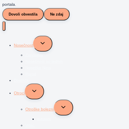
portala.
Dovoli obvestila
Ne zdaj
Toggle
Nosečnost
child
menu
Zanositev
Nosečnost po tednih
Nosečka Nina
Porod
Dojenčki
Toggle
Otroci
child
menu
Toggle
Otroške bolezni
child
menu
avtizem
Vrtec