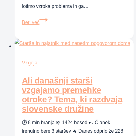
lotimo vzroka problema in ga…
Ne
Beri več
boksaj
blazine:
10
načinov,
kako
Vzgoja
pomiriti
Ali današnji starši
jeznega
otroka
vzgajamo premehke
otroke? Tema, ki razdvaja
slovenske družine
⏱ 8 min branja 📖 1424 besed 👀 Članek
trenutno bere 3 staršev 🔥 Danes odprlo že 228