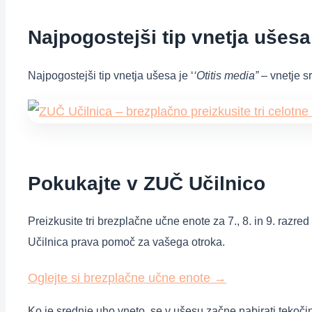
Najpogostejši tip vnetja ušesa
Najpogostejši tip vnetja ušesa je ‘
‘Otitis media” –
vnetje s
Pokukajte v ZUČ Učilnico
Preizkusite tri brezplačne učne enote za 7., 8. in 9. razre
Učilnica prava pomoč za vašega otroka.
Oglejte si brezplačne učne enote
→
Ko je srednje uho vneto, se v ušesu začne nabirati tekoči