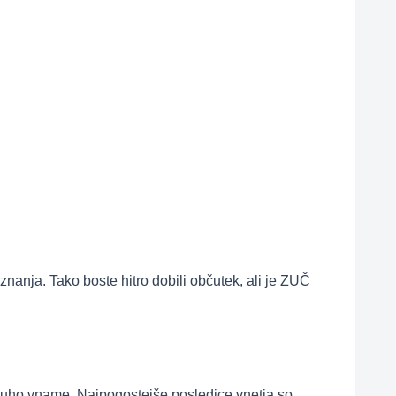
 znanja. Tako boste hitro dobili občutek, ali je ZUČ
se uho vname. Najpogostejše posledice vnetja so