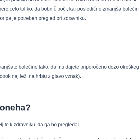
e celo toliko, da bobnič poči, kar posledično zmanjša bolečino,
or pa je potreben pregled pri zdravniku.
manjšate bolečine tako, da mu dajete priporočeno dozo otroškega
otrok naj leži na hrbtu z glavo vznak).
 poneha?
jite k zdravniku, da ga bo pregledal.