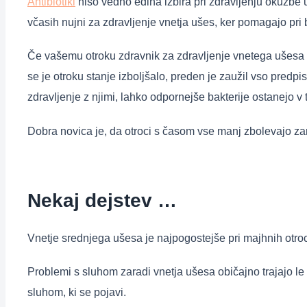
Antibiotiki
niso vedno edina izbira pri zdravljenju okužbe 
včasih nujni za zdravljenje vnetja ušes, ker pomagajo pri 
Če vašemu otroku zdravnik za zdravljenje vnetega ušesa pr
se je otroku stanje izboljšalo, preden je zaužil vso predpi
zdravljenje z njimi, lahko odpornejše bakterije ostanejo v 
Dobra novica je, da otroci s časom vse manj zbolevajo zar
Nekaj dejstev …
Vnetje srednjega ušesa je najpogostejše pri majhnih otrocih
Problemi s sluhom zaradi vnetja ušesa običajno trajajo le
sluhom, ki se pojavi.