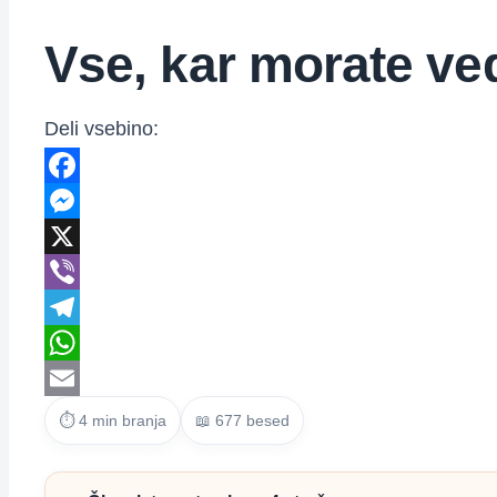
Vse, kar morate ved
Deli vsebino:
Facebook
Messenger
X
Viber
Telegram
WhatsApp
Email
⏱ 4 min branja
📖 677 besed