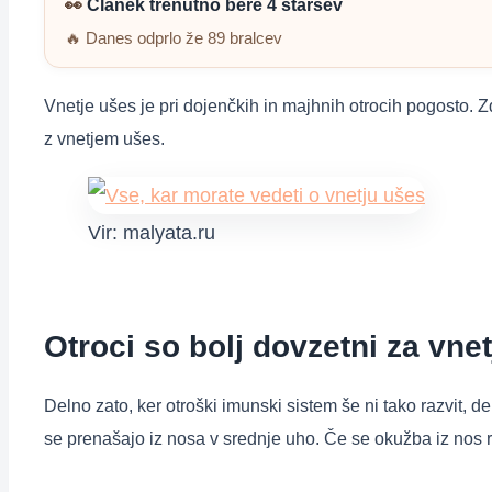
👀
Članek trenutno bere 4 staršev
🔥 Danes odprlo že 89 bralcev
Vnetje ušes je pri dojenčkih in majhnih otrocih pogosto.
Z
z vnetjem ušes.
Vir: malyata.ru
Otroci so bolj dovzetni za vnet
Delno zato, ker otroški imunski sistem še ni tako razvit, de
se prenašajo iz nosa v srednje uho. Če se okužba iz nos r