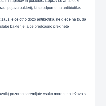
čnih zapletov in posledic. Čeprav so antibiotiki
adi pojava bakterij, ki so odporne na antibiotike.
zaužije celotno dozo antibiotika, ne glede na to, da
o slabe bakterije, a če predčasno prekinete
dravnik) pozorno spremljate vsako morebitno težavo s