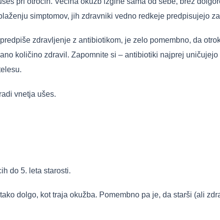
ušes pri otrocih. Večina okužb izgine sama od sebe, brez dolgoro
blaženju simptomov, jih zdravniki vedno redkeje predpisujejo zar
edpiše zdravljenje z antibiotikom, je zelo pomembno, da otrok 
sano količino zdravil. Zapomnite si – antibiotiki najprej uničujej
telesu.
adi vnetja ušes.
 do 5. leta starosti.
 tako dolgo, kot traja okužba. Pomembno pa je, da starši (ali z