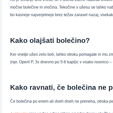
močne bolečine in vročina. Tekočine v ušesu se lahko naber
bo kasneje najverjetneje brez težav zarasel nazaj, vsekak
Kako olajšati bolečino?
Ker vnetje ušes zelo boli, lahko otroku pomagate in mu z
(npr. Operil P, 3x dnevno po 5-6 kapljic v vsako nosnico – 
Kako ravnati, če bolečina ne
Če bolečina po enem ali dveh dneh ne preneha, otroka pel