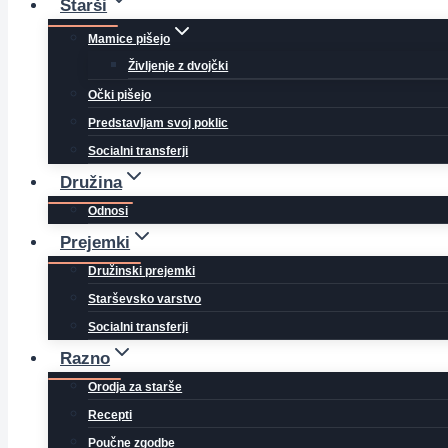
Starši
Mamice pišejo
Življenje z dvojčki
Očki pišejo
Predstavljam svoj poklic
Socialni transferji
Družina
Odnosi
Prejemki
Družinski prejemki
Starševsko varstvo
Socialni transferji
Razno
Orodja za starše
Recepti
Poučne zgodbe