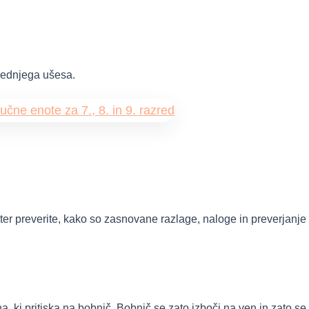
rednjega ušesa.
d ter preverite, kako so zasnovane razlage, naloge in preverjanje
na, ki pritiska na bobnič. Bobnič se zato izboči na ven in zato 