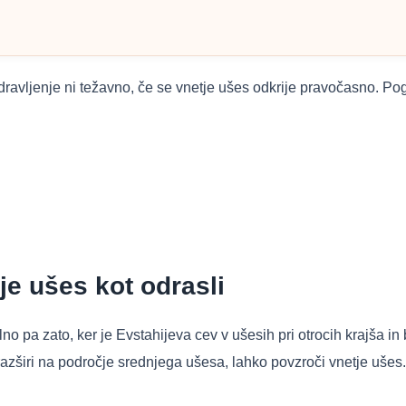
dravljenje ni težavno, če se vnetje ušes odkrije pravočasno.
Pogl
je ušes kot odrasli
lno pa zato, ker je Evstahijeva cev v ušesih pri otrocih krajša in
azširi na področje srednjega ušesa, lahko povzroči vnetje ušes.