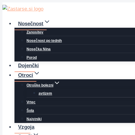
Skip
to
content
Nosečnost
Zanositev
Nosečnost po tednih
Nosečka Nina
Porod
Dojenčki
Otroci
Otroške bolezni
avtizem
Vrtec
Šola
Najstniki
Vzgoja