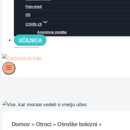
Foto-misli
OS
COVID-19
Anonimne zgodbe
UČILNICA
Domov
»
Otroci
»
Otroške bolezni
»