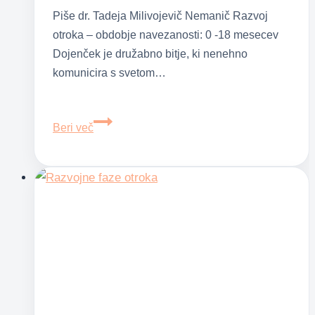
Piše dr. Tadeja Milivojevič Nemanič Razvoj
otroka – obdobje navezanosti: 0 -18 mesecev
Dojenček je družabno bitje, ki nenehno
komunicira s svetom…
Obdobje
Beri več
navezanosti
(0
–
18
mesecev)
in
obdobje
raziskovanja
(18