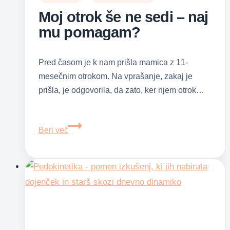
Moj otrok še ne sedi – naj
mu pomagam?
Pred časom je k nam prišla mamica z 11-
mesečnim otrokom. Na vprašanje, zakaj je
prišla, je odgovorila, da zato, ker njem otrok…
Moj
Beri več
otrok
še
ne
sedi
–
naj
mu