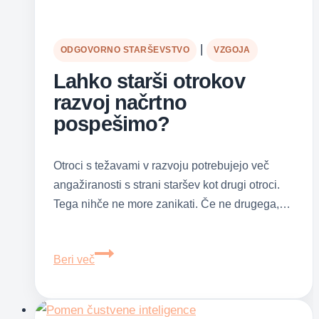
|
ODGOVORNO STARŠEVSTVO
VZGOJA
Lahko starši otrokov
razvoj načrtno
pospešimo?
Otroci s težavami v razvoju potrebujejo več
angažiranosti s strani staršev kot drugi otroci.
Tega nihče ne more zanikati. Če ne drugega,…
Lahko
Beri več
starši
otrokov
razvoj