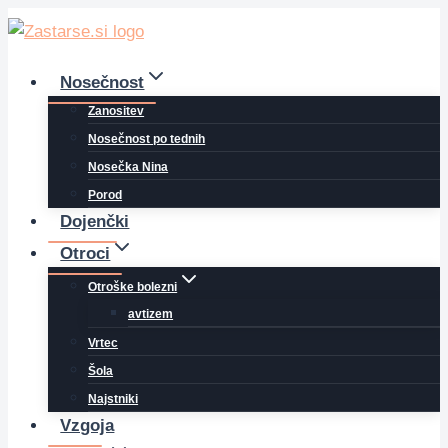
Skip
to
content
Nosečnost
Zanositev
Nosečnost po tednih
Nosečka Nina
Porod
Dojenčki
Otroci
Otroške bolezni
avtizem
Vrtec
Šola
Najstniki
Vzgoja