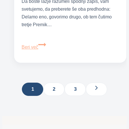
Da boste lažje razumeli spodnji zapis, vam
svetujemo, da preberete še oba predhodna:
Delamo eno, govorimo drugo, ob tem čutimo
tretje Premik…
Osnovnih
Beri več
10
korakov
RFP®
Razvojnih
Page
Funkcionalnih
navigation
1
2
3
Prijemov
Next
pedokinetike®
Page