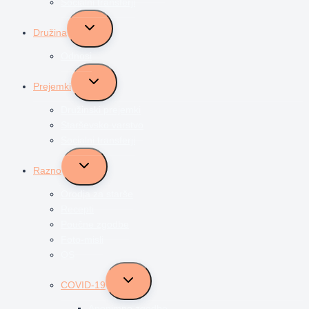
Socialni transferji
Toggle
Družina
child
menu
Odnosi
Toggle
Prejemki
child
menu
Družinski prejemki
Starševsko varstvo
Socialni transferji
Toggle
Razno
child
menu
Orodja za starše
Recepti
Poučne zgodbe
Foto-misli
OS
Toggle
COVID-19
child
menu
Anonimne zgodbe