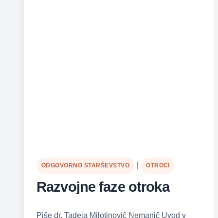
mesecev
–
treh
let)
|
ODGOVORNO STARŠEVSTVO
OTROCI
Razvojne faze otroka
Piše dr. Tadeja Milotinovič Nemanič Uvod v