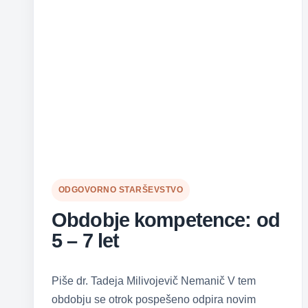
19
let
ODGOVORNO STARŠEVSTVO
Obdobje kompetence: od
5 – 7 let
Piše dr. Tadeja Milivojevič Nemanič V tem
obdobju se otrok pospešeno odpira novim