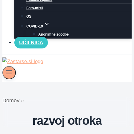
Foto-misli
OS
COVID-19
Anonimne zgodbe
UČILNICA
Domov
»
razvoj otroka