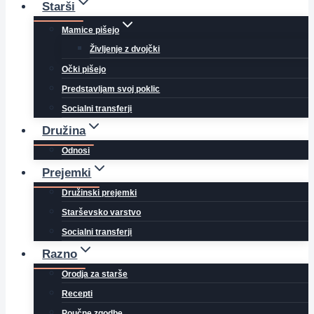
Starši
Mamice pišejo
Življenje z dvojčki
Očki pišejo
Predstavljam svoj poklic
Socialni transferji
Družina
Odnosi
Prejemki
Družinski prejemki
Starševsko varstvo
Socialni transferji
Razno
Orodja za starše
Recepti
Poučne zgodbe