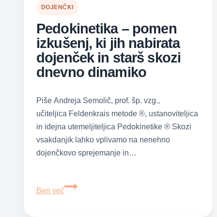
DOJENČKI
Pedokinetika – pomen
izkušenj, ki jih nabirata
dojenček in starš skozi
dnevno dinamiko
Piše Andreja Semolič, prof. šp. vzg.,
učiteljica Feldenkrais metode ®, ustanoviteljica
in idejna utemeljiteljica Pedokinetike ® Skozi
vsakdanjik lahko vplivamo na nenehno
dojenčkovo sprejemanje in…
Pedokinetika
Beri več
–
pomen