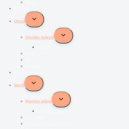
Porod
Dojenčki
Toggle
Otroci
child
menu
Toggle
Otroške bolezni
child
menu
avtizem
Vrtec
Šola
Najstniki
Vzgoja
Toggle
Starši
child
menu
Toggle
Mamice pišejo
child
menu
Življenje z dvojčki
Očki pišejo
Predstavljam svoj poklic