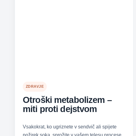
ZDRAVJE
Otroški metabolizem –
miti proti dejstvom
Vsakokrat, ko ugriznete v sendvič ali spijete
požirek soka, sprožite v vašem telesu procese,