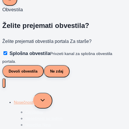
Obvestila
Želite prejemati obvestila?
Želite prejemati obvestila portala Za starše?
Splošna obvestila
Privzeti kanal za splošna obvestila
portala.
Dovoli obvestila
Ne zdaj
Toggle
Nosečnost
child
menu
Zanositev
Nosečnost po tednih
Nosečka Nina