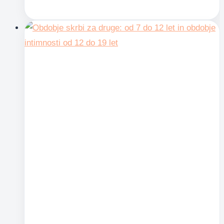
obdobja
in
starševstvo