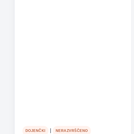
razvoju
otrok
|
DOJENČKI
NERAZVRŠČENO