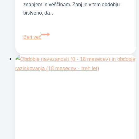
znanjem in veščinam. Zanj je v tem obdobju
bistveno, da…
Obdobje
Beri več
kompetence:
od
5
–
7
let