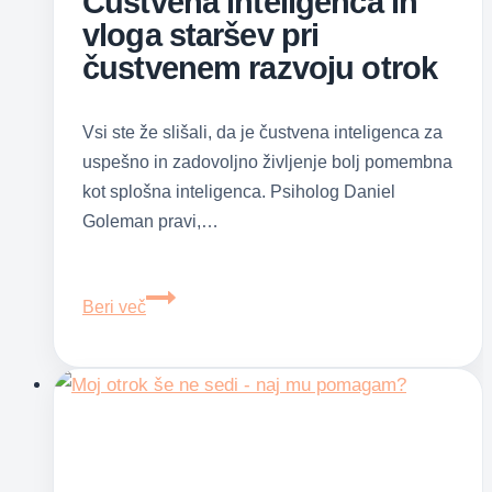
Čustvena inteligenca in
vloga staršev pri
čustvenem razvoju otrok
Vsi ste že slišali, da je čustvena inteligenca za
uspešno in zadovoljno življenje bolj pomembna
kot splošna inteligenca. Psiholog Daniel
Goleman pravi,…
Čustvena
Beri več
inteligenca
in
vloga
staršev
pri
čustvenem