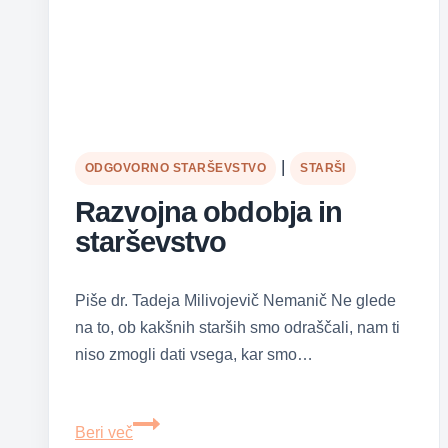
|
ODGOVORNO STARŠEVSTVO
STARŠI
Razvojna obdobja in
starševstvo
Piše dr. Tadeja Milivojevič Nemanič Ne glede
na to, ob kakšnih starših smo odraščali, nam ti
niso zmogli dati vsega, kar smo…
Razvojna
Beri več