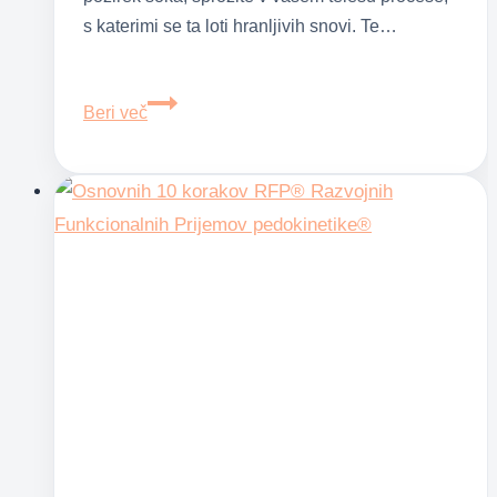
s katerimi se ta loti hranljivih snovi. Te…
Otroški
Beri več
metabolizem
–
miti
proti
dejstvom