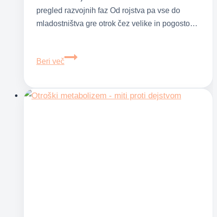
pregled razvojnih faz Od rojstva pa vse do
mladostništva gre otrok čez velike in pogosto…
Razvojne
Beri več
faze
otroka