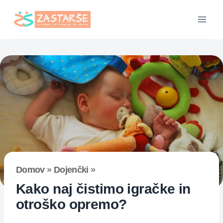
Skip
to
content
Domov
»
Dojenčki
»
Kako naj čistimo igračke in
otroško opremo?