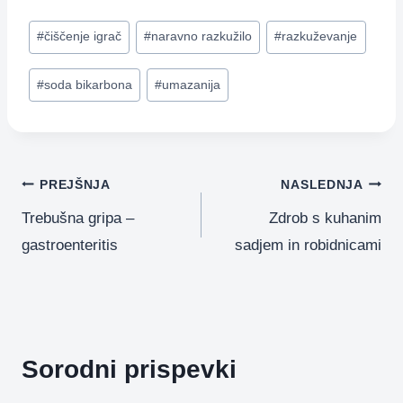
c
ss
er
e
at
ail
Post
#
čiščenje igrač
#
naravno razkužilo
#
razkuževanje
e
e
gr
s
Tags:
b
n
a
A
#
soda bikarbona
#
umazanija
o
g
m
p
o
er
p
k
Navigacija
PREJŠNJA
NASLEDNJA
Trebušna gripa –
Zdrob s kuhanim
prispevka
gastroenteritis
sadjem in robidnicami
Sorodni prispevki