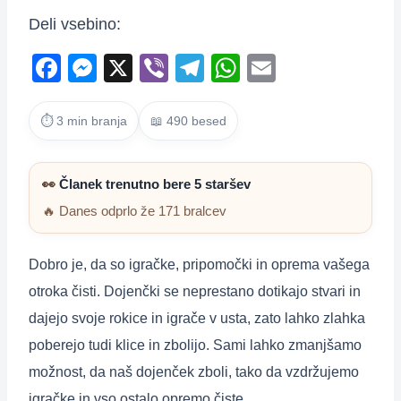
Deli vsebino:
F
M
X
Vi
T
W
E
a
e
b
el
h
m
c
ss
er
e
at
ail
⏱ 3 min branja
📖 490 besed
e
e
gr
s
b
n
a
A
👀
Članek trenutno bere 5 staršev
o
g
m
p
🔥 Danes odprlo že 171 bralcev
o
er
p
k
Dobro je, da so igračke, pripomočki in oprema vašega
otroka čisti. Dojenčki se neprestano dotikajo stvari in
dajejo svoje rokice in igrače v usta, zato lahko zlahka
poberejo tudi klice in zbolijo. Sami lahko zmanjšamo
možnost, da naš dojenček zboli, tako da vzdržujemo
igračke in vso ostalo opremo čiste.