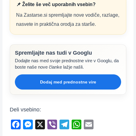
📌 Želite še več uporabnih vsebin?
Na Zastarse.si spremljajte nove vodiče, razlage,
nasvete in praktična orodja za starše.
Spremljajte nas tudi v Googlu
Dodajte nas med svoje prednostne vire v Googlu, da
boste naše nove članke lažje našli.
Dodaj med prednostne vire
Deli vsebino:
F
M
X
Vi
T
W
E
a
e
b
el
h
m