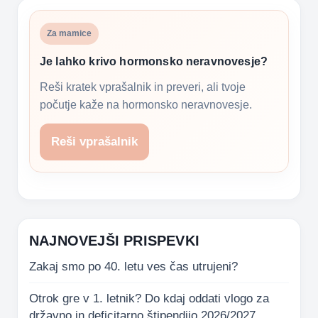
Za mamice
Je lahko krivo hormonsko neravnovesje?
Reši kratek vprašalnik in preveri, ali tvoje
počutje kaže na hormonsko neravnovesje.
Reši vprašalnik
NAJNOVEJŠI PRISPEVKI
Zakaj smo po 40. letu ves čas utrujeni?
Otrok gre v 1. letnik? Do kdaj oddati vlogo za
državno in deficitarno štipendijo 2026/2027