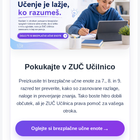
Pokukajte v ZUČ Učilnico
Preizkusite tri brezplačne učne enote za 7., 8. in 9.
razred ter preverite, kako so zasnovane razlage,
naloge in preverjanje znanja. Tako boste hitro dobili
občutek, ali je ZUČ Učilnica prava pomoč za vašega
otroka.
→
Oglejte si brezplačne učne enote