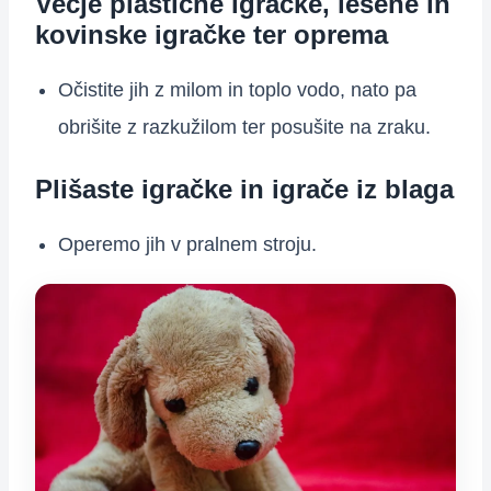
Večje plastične igračke, lesene in
kovinske igračke ter oprema
Očistite jih z milom in toplo vodo, nato pa
obrišite z razkužilom ter posušite na zraku.
Plišaste igračke in igrače iz blaga
Operemo jih v pralnem stroju.