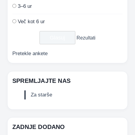
3–6 ur
Več kot 6 ur
Rezultati
Pretekle ankete
SPREMLJAJTE NAS
Za starše
ZADNJE DODANO