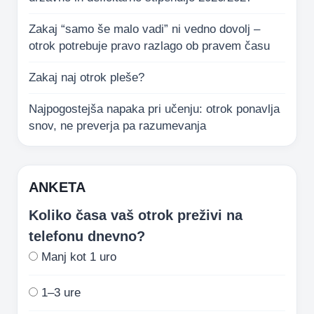
Zakaj “samo še malo vadi” ni vedno dovolj –
otrok potrebuje pravo razlago ob pravem času
Zakaj naj otrok pleše?
Najpogostejša napaka pri učenju: otrok ponavlja
snov, ne preverja pa razumevanja
ANKETA
Koliko časa vaš otrok preživi na
telefonu dnevno?
Manj kot 1 uro
1–3 ure