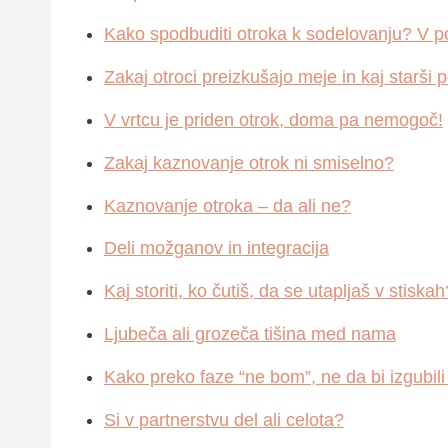
Kako spodbuditi otroka k sodelovanju? V p
Zakaj otroci preizkušajo meje in kaj starši
V vrtcu je priden otrok, doma pa nemogoč!
Zakaj kaznovanje otrok ni smiselno?
Kaznovanje otroka – da ali ne?
Deli možganov in integracija
Kaj storiti, ko čutiš, da se utapljaš v stiskah
Ljubeča ali grozeča tišina med nama
Kako preko faze “ne bom”, ne da bi izgubili
Si v partnerstvu del ali celota?