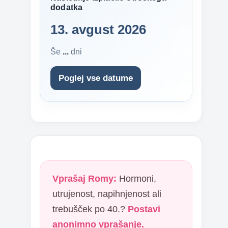
dodatka
13. avgust 2026
Še
...
dni
Poglej vse datume
Vprašaj Romy:
Hormoni,
utrujenost, napihnjenost ali
trebušček po 40.?
Postavi
anonimno vprašanje.