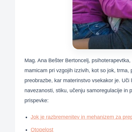
Mag. Ana Bešter Bertoncelj, psihoterapevtka
mamicam pri vzgojih izzivih, kot so jok, trma, 
preobrazbe, kar materinstvo vsekakor je. Uči l
navezanosti, stiku, učenju samoregulacije in p
prispevke:
Jok je razbremenitev in mehanizem za pre
Otopelost