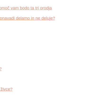
omoč vam bodo ta tri orodja
 ponavadi delamo in ne deluje?
?
 živce?