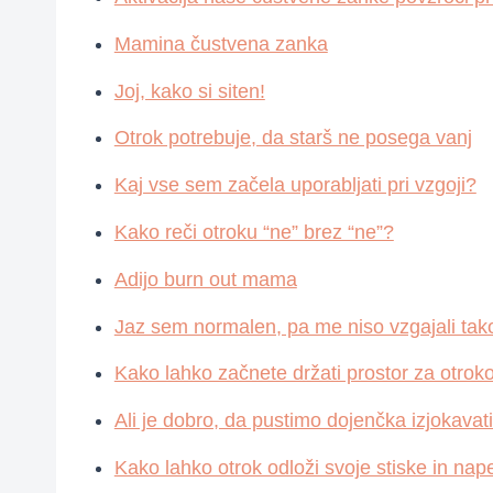
Mamina čustvena zanka
Joj, kako si siten!
Otrok potrebuje, da starš ne posega vanj
Kaj vse sem začela uporabljati pri vzgoji?
Kako reči otroku “ne” brez “ne”?
Adijo burn out mama
Jaz sem normalen, pa me niso vzgajali tak
Kako lahko začnete držati prostor za otroko
Ali je dobro, da pustimo dojenčka izjokavat
Kako lahko otrok odloži svoje stiske in nape