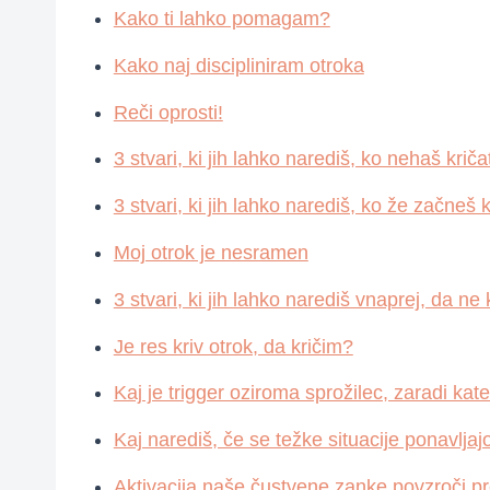
Kako ti lahko pomagam?
Kako naj discipliniram otroka
Reči oprosti!
3 stvari, ki jih lahko narediš, ko nehaš kričat
3 stvari, ki jih lahko narediš, ko že začneš k
Moj otrok je nesramen
3 stvari, ki jih lahko narediš vnaprej, da ne 
Je res kriv otrok, da kričim?
Kaj je trigger oziroma sprožilec, zaradi ka
Kaj narediš, če se težke situacije ponavlj
Aktivacija naše čustvene zanke povzroči pr