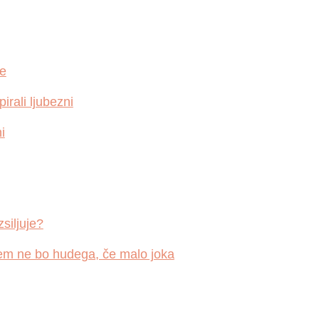
je
irali ljubezni
i
zsiljuje?
otem ne bo hudega, če malo joka