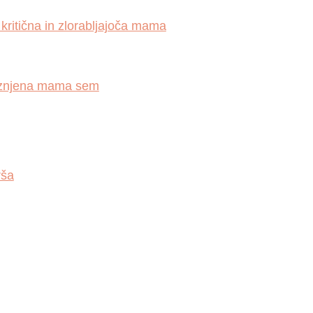
, kritična in zlorabljajoča mama
mrznjena mama sem
rša