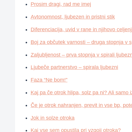
Prosim dragi, rad me imej
Avtonomnost, ljubezen in pristni stik
Diferenciacija, uvid v rane in njihovo celjen
Boj za občutek varnosti – druga stopnja v sp
Zaljubljenost – prva stopnja v spirali ljubezn
Ljubeče partnerstvo – spirala ljubezni
Faza “Ne bom!”
Kaj pa če otrok hlipa, solz pa ni? Ali samo i
Če je otrok nahranjen, previt in vse bp, p
Jok in solze otroka
Kaj vse sem opustila pri vzgoji otroka?