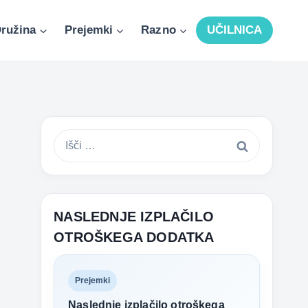
ružina
Prejemki
Razno
UČILNICA
Išči:
NASLEDNJE IZPLAČILO
OTROŠKEGA DODATKA
Prejemki
Naslednje izplačilo otroškega