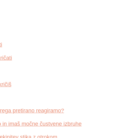
i
ričati
kričiš
terega pretirano reagiramo?
ajo in imaš močne čustvene izbruhe
ekinitev stika z otrokom