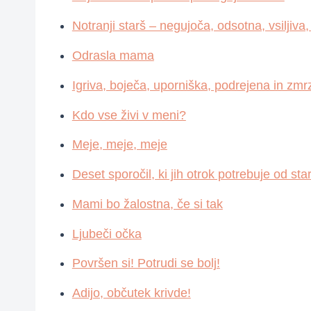
Notranji starš – negujoča, odsotna, vsiljiva
Odrasla mama
Igriva, boječa, uporniška, podrejena in z
Kdo vse živi v meni?
Meje, meje, meje
Deset sporočil, ki jih otrok potrebuje od sta
Mami bo žalostna, če si tak
Ljubeči očka
Površen si! Potrudi se bolj!
Adijo, občutek krivde!