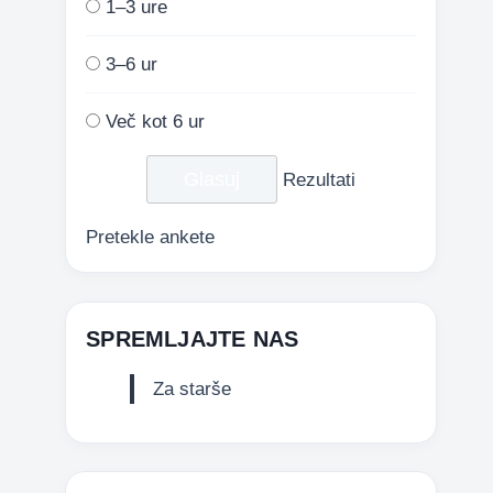
1–3 ure
3–6 ur
Več kot 6 ur
Rezultati
Pretekle ankete
SPREMLJAJTE NAS
Za starše